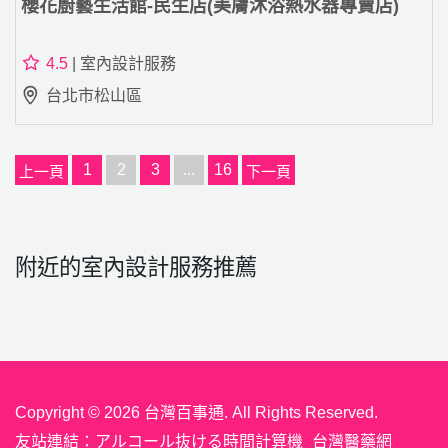
櫻花廚藝生活館-民生店(美膚沐浴熱水器專賣店)
4.5
| 室內設計服務
台北市松山區
1
2
3
...
16
上一頁
下一頁
附近的室內設計服務推薦
Copyright © 2026 台灣百事通. All Rights Reserved.
友站連結：
アルコール抜ける時間計算機
台灣醫藥網